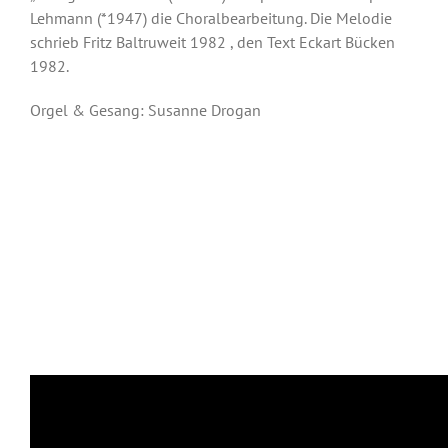
Lehmann (*1947) die Choralbearbeitung. Die Melodie
schrieb Fritz Baltruweit 1982 , den Text Eckart Bücken
1982.
Orgel & Gesang: Susanne Drogan