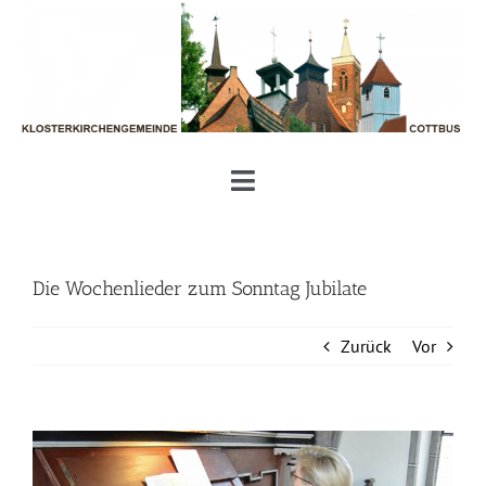
Zum
Inhalt
springen
Toggle
Navigation
Unsere Klosterkirchengemeinde
Die Wochenlieder zum Sonntag Jubilate
Aktuelles und Termine
Zurück
Vor
Gottesdienste und Gemeinde
Zeige
Geben und Nehmen
grösseres