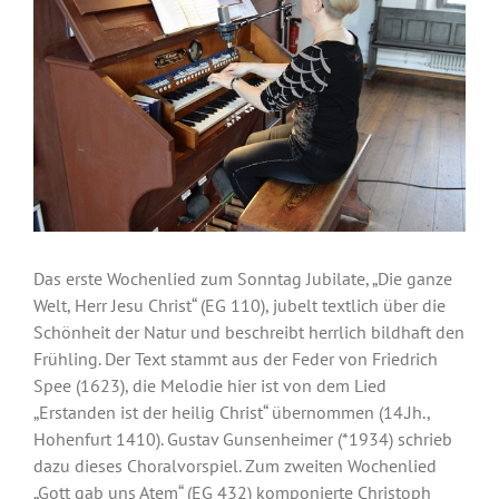
Bild
Musik
Kinder & Jugend
Service und Kontakt
Rückblick
Das erste Wochenlied zum Sonntag Jubilate, „Die ganze
Welt, Herr Jesu Christ“ (EG 110), jubelt textlich über die
Schönheit der Natur und beschreibt herrlich bildhaft den
Frühling. Der Text stammt aus der Feder von Friedrich
Spee (1623), die Melodie hier ist von dem Lied
„Erstanden ist der heilig Christ“ übernommen (14.Jh.,
Hohenfurt 1410). Gustav Gunsenheimer (*1934) schrieb
dazu dieses Choralvorspiel. Zum zweiten Wochenlied
„Gott gab uns Atem“ (EG 432) komponierte Christoph