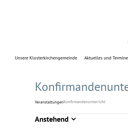
Zum
Inhalt
springen
Unsere Klosterkirchengemeinde
Aktuelles und Termine
Konfirmandenunte
Konfirmandenunterricht
Veranstaltungen
Anstehend
Veranstaltungen
Datum