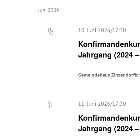
wählen.
Juni 2026
10. Juni 2026/17:30
Mi.
10
Konfirmandenkurs
Jahrgang (2024 –
Gemeindehaus Zinzendorfki
11. Juni 2026/17:30
Do.
11
Konfirmandenkurs
Jahrgang (2024 –