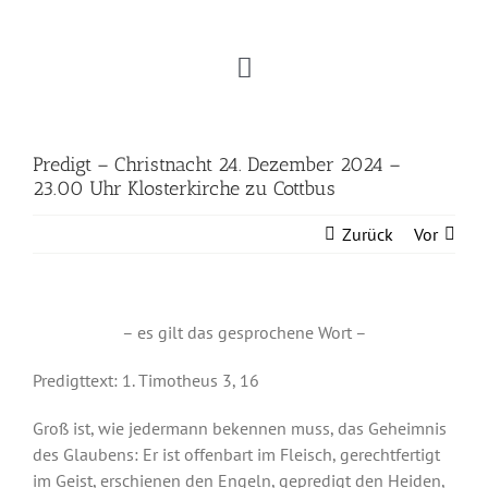
Zum
Inhalt
springen
Toggle
Navigation
Unsere Klosterkirchengemeinde
Predigt – Christnacht 24. Dezember 2024 –
23.00 Uhr Klosterkirche zu Cottbus
Aktuelles und Termine
Zurück
Vor
Gottesdienste und Gemeinde
– es gilt das gesprochene Wort –
Geben und Nehmen
Predigttext: 1. Timotheus 3, 16
Musik
Groß ist, wie jedermann bekennen muss, das Geheimnis
des Glaubens: Er ist offenbart im Fleisch, gerechtfertigt
im Geist, erschienen den Engeln, gepredigt den Heiden,