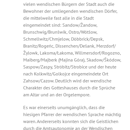
vielen wendischen Bürgern der Stadt auch die
Bewohner der umliegenden wendischen Dörfer,
die mittelweile fast alle in die Stadt
eingemeindet sind: Sandow/Žandow,
Brunschwig/Brunšwik, Ostro/Wótšow,
Schmellwitz/Chmjelow, Döbbrick/Depsk,
Branitz/Rogeńc, Dissenchen/Dešank, Merzdorf/
Žylowk, Lakoma/Łakoma, Willmersdorf/Rogozno,
Maiberg/Majberk (Majina Góra), Skadow/Škódow,
Saspow/Zaspy, Ströbitz/Strobice und der heute
nach Kolkwitz/Golkojce eingemeindete Ort
Zahsow/Cazow. Deutlich wird der wendische
Charakter des Gotteshauses durch die Sprüche
am Altar und an der Orgelempore.
Es war einerseits unumgänglich, dass die
hiesigen Pfarrer der wendischen Sprache mächtig
waren. Andererseits konnten sich die Geistlichen
durch die Amtsautonomie an der Wendischen