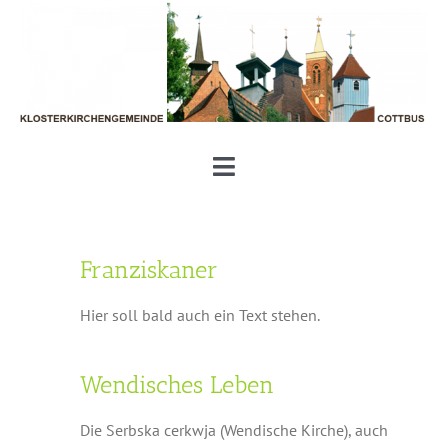
Zum
Inhalt
springen
Toggle
Navigation
Unsere Klosterkirchengemeinde
Franziskaner
Aktuelles und Termine
Hier soll bald auch ein Text stehen.
Gottesdienste und Gemeinde
Wendisches Leben
Geben und Nehmen
Die Serbska cerkwja (Wendische Kirche), auch