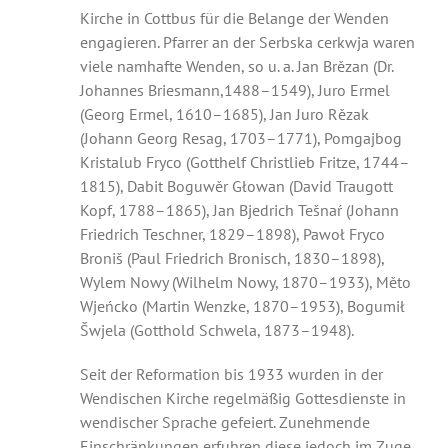
Kirche in Cottbus für die Belange der Wenden
engagieren. Pfarrer an der Serbska cerkwja waren
viele namhafte Wenden, so u. a. Jan Brězan (Dr.
Johannes Briesmann,1488–1549), Juro Ermel
(Georg Ermel, 1610–1685), Jan Juro Rězak
(Johann Georg Resag, 1703–1771), Pomgajbog
Kristalub Fryco (Gotthelf Christlieb Fritze, 1744–
1815), Dabit Boguwěr Głowan (David Traugott
Kopf, 1788–1865), Jan Bjedrich Tešnaŕ (Johann
Friedrich Teschner, 1829–1898), Pawoł Fryco
Broniš (Paul Friedrich Bronisch, 1830–1898),
Wylem Nowy (Wilhelm Nowy, 1870–1933), Měto
Wjeńcko (Martin Wenzke, 1870–1953), Bogumił
Šwjela (Gotthold Schwela, 1873–1948).
Seit der Reformation bis 1933 wurden in der
Wendischen Kirche regelmäßig Gottesdienste in
wendischer Sprache gefeiert. Zunehmende
Einschränkungen erfuhren diese jedoch im Zuge