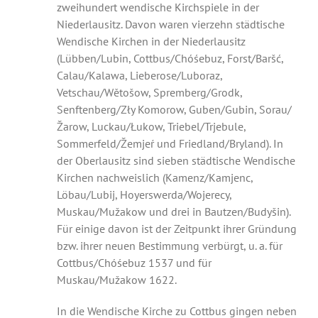
zweihundert wendische Kirchspiele in der
Niederlausitz. Davon waren vierzehn städtische
Wendische Kirchen in der Niederlausitz
(Lübben/Lubin, Cottbus/Chóśebuz, Forst/Baršć,
Calau/Kalawa, Lieberose/Luboraz,
Vetschau/Wětošow, Spremberg/Grodk,
Senftenberg/Zły Komorow, Guben/Gubin, Sorau/
Žarow, Luckau/Łukow, Triebel/Trjebule,
Sommerfeld/Žemjeŕ und Friedland/Bryland). In
der Oberlausitz sind sieben städtische Wendische
Kirchen nachweislich (Kamenz/Kamjenc,
Löbau/Lubij, Hoyerswerda/Wojerecy,
Muskau/Mužakow und drei in Bautzen/Budyšin).
Für einige davon ist der Zeitpunkt ihrer Gründung
bzw. ihrer neuen Bestimmung verbürgt, u. a. für
Cottbus/Chóśebuz 1537 und für
Muskau/Mužakow 1622.
In die Wendische Kirche zu Cottbus gingen neben