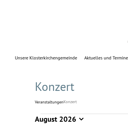
Zum
Inhalt
springen
Unsere Klosterkirchengemeinde
Aktuelles und Termine
Konzert
Konzert
Veranstaltungen
August 2026
Veranstaltungen
Datum