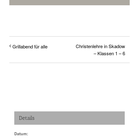
Musik
Kinder & Jugend
Christenlehre in Skadow
Grillabend für alle
– Klassen 1 – 6
Service und Kontakt
Rückblick
Details
Datum: