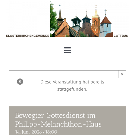
Zum
Inhalt
springen
Toggle
Navigation
Unsere Klosterkirchengemeinde
×
Diese Veranstaltung hat bereits
Aktuelles und Termine
stattgefunden.
Gottesdienste und Gemeinde
Bewegter Gottesdienst im
Philipp-Melanchthon-Haus
Geben und Nehmen
14. Juni 2026/18:00