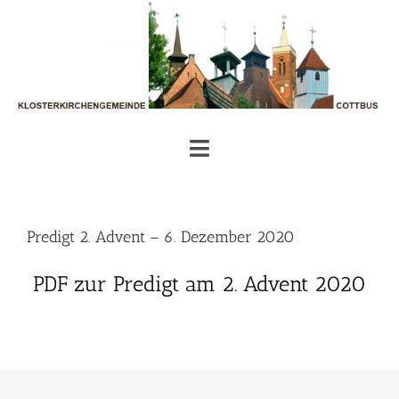
Zum
Inhalt
springen
Toggle
Navigation
Unsere Klosterkirchengemeinde
Predigt 2. Advent – 6. Dezember 2020
Aktuelles und Termine
PDF zur Predigt am 2. Advent 2020
Gottesdienste und Gemeinde
Geben und Nehmen