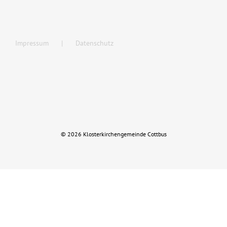
Musik
Impressum
Datenschutz
Kinder & Jugend
Service und Kontakt
Rückblick
© 2026 Klosterkirchengemeinde Cottbus