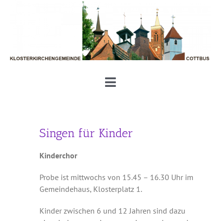
Zum
Inhalt
springen
Toggle
Navigation
Unsere Klosterkirchengemeinde
Singen für Kinder
Aktuelles und Termine
Kinderchor
Gottesdienste und Gemeinde
Probe ist mittwochs von 15.45 – 16.30 Uhr im
Gemeindehaus, Klosterplatz 1.
Geben und Nehmen
Kinder zwischen 6 und 12 Jahren sind dazu