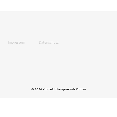
Musik
Kinder & Jugend
Impressum
Datenschutz
Service und Kontakt
Rückblick
© 2026 Klosterkirchengemeinde Cottbus