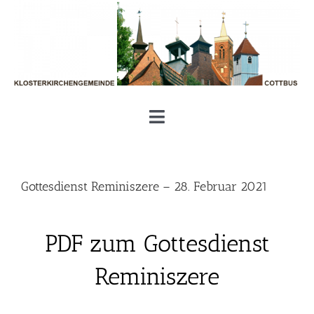
Zum
Inhalt
springen
Toggle
Navigation
Unsere Klosterkirchengemeinde
Gottesdienst Reminiszere – 28. Februar 2021
Aktuelles und Termine
PDF zum Gottesdienst
Gottesdienste und Gemeinde
Reminiszere
Geben und Nehmen