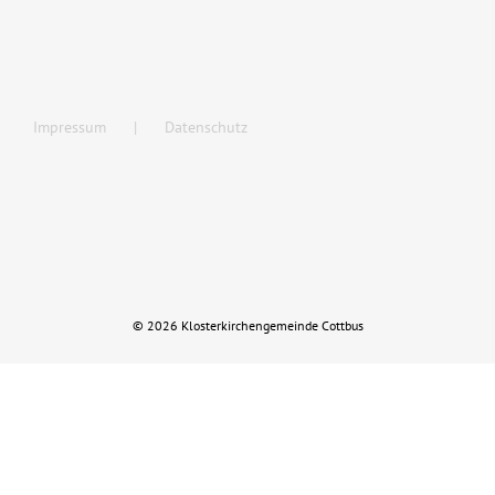
Musik
Kinder & Jugend
Impressum
Datenschutz
Service und Kontakt
Rückblick
© 2026 Klosterkirchengemeinde Cottbus