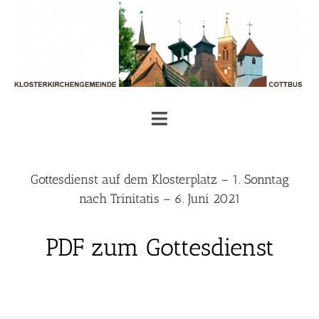
Zum
Inhalt
springen
Toggle
Navigation
Unsere Klosterkirchengemeinde
Gottesdienst auf dem Klosterplatz – 1. Sonntag
nach Trinitatis – 6. Juni 2021
Aktuelles und Termine
PDF zum Gottesdienst
Gottesdienste und Gemeinde
Geben und Nehmen