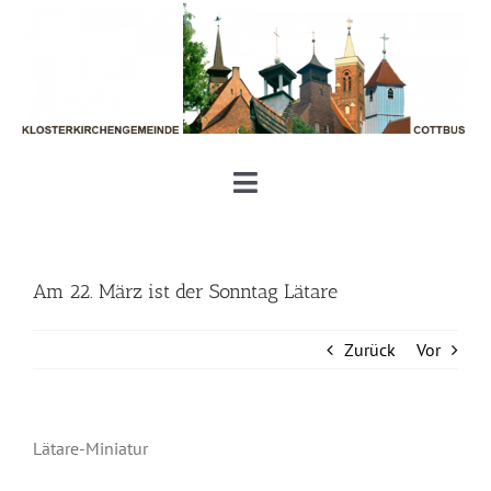
Zum
Inhalt
springen
Toggle
Navigation
Unsere Klosterkirchengemeinde
Am 22. März ist der Sonntag Lätare
Aktuelles und Termine
Zurück
Vor
Gottesdienste und Gemeinde
Lätare-Miniatur
Geben und Nehmen