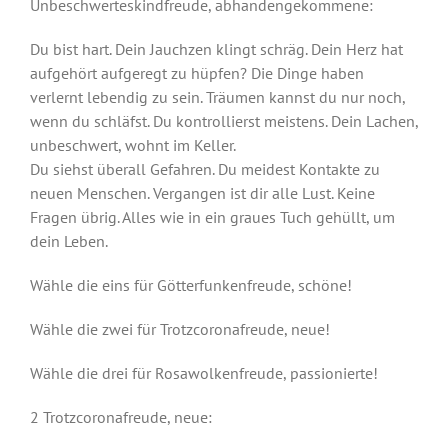
Unbeschwerteskindfreude
, abhandengekommene:
Musik
Du bist hart. Dein Jauchzen klingt schräg. Dein Herz hat
aufgehört aufgeregt zu hüpfen? Die Dinge haben
verlernt lebendig zu sein. Träumen kannst du nur noch,
Kinder & Jugend
wenn du schläfst. Du kontrollierst meistens. Dein Lachen,
unbeschwert, wohnt im Keller.
Du siehst überall Gefahren. Du meidest Kontakte zu
Service und Kontakt
neuen Menschen. Vergangen ist dir alle Lust. Keine
Fragen übrig. Alles wie in ein graues Tuch gehüllt, um
Rückblick
dein Leben.
Wähle die eins für Götterfunkenfreude, schöne!
Wähle die zwei für
Trotzcoronafreude
, neue!
Wähle die drei für Rosawolkenfreude, passionierte!
2
Trotzcoronafreude
, neue: